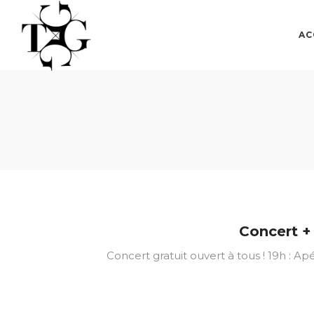
TGGG
TGGG
AC
Concert + 
Concert gratuit ouvert à tous ! 19h : Ap