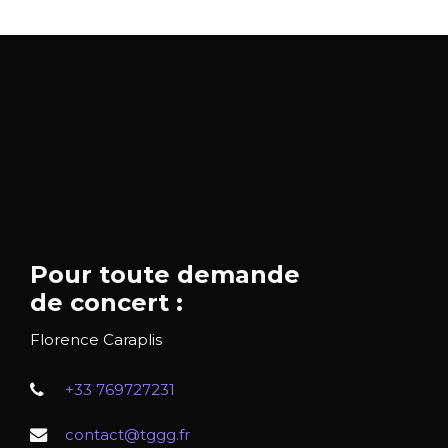
Pour toute demande
de concert :
Florence Caraplis
+33 769727231
contact@tggg.fr