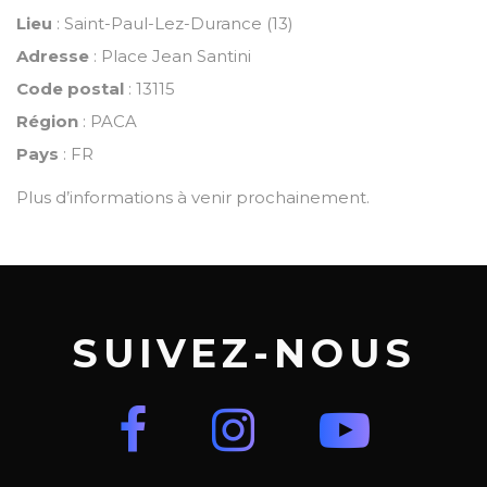
Lieu
: Saint-Paul-Lez-Durance (13)
Adresse
: Place Jean Santini
Code postal
: 13115
Région
: PACA
Pays
: FR
Plus d’informations à venir prochainement.
SUIVEZ-NOUS