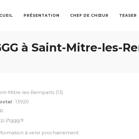
CUEIL
PRÉSENTATION
CHEF DE CHŒUR
TEASER
GG à Saint-Mitre-les-Re
aint-Mitre-les-Remparts (13)
ostal
: 13920
FR
tp://tggg.fr
information à venir prochainement