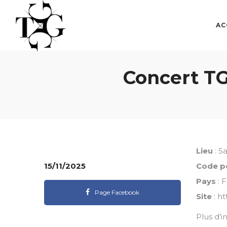
TGGG
TGGG
AC
Concert TG
Lieu
: S
15/11/2025
Code p
Pays
: 
Page Facebook
Site
:
ht
Plus d’