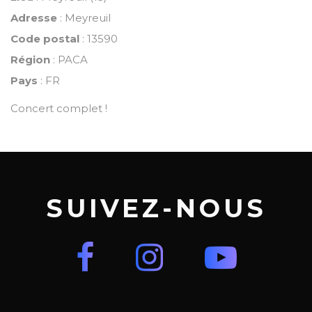
Adresse
: Meyreuil
Code postal
: 13590
Région
: PACA
Pays
: FR
Concert complet !
SUIVEZ-NOUS